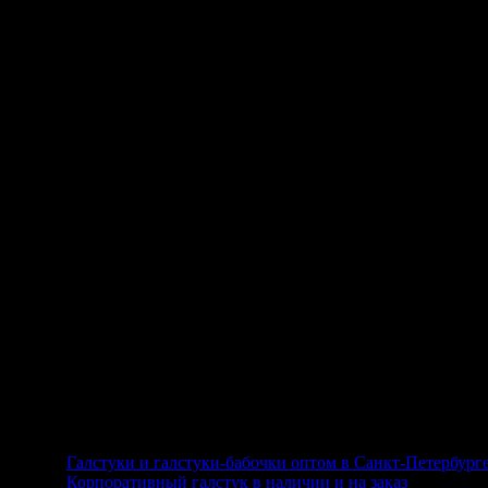
Практическая и справочна
материалы для любознател
Как выбрать галстук? Прин
стоит галстук и какой галс
за галстуком. Как завязать
важно знать некоторые пра
Какой галстук подарить? Г
Все о запонках, зажимах, 
мужского костюма. Многое
1
Галстуки и галстуки-бабочки оптом в Санкт-Петербург
2
Корпоративный галстук в наличии и на заказ