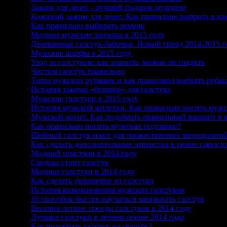
28
Зажим для денег - лучший подарок мужчине
29
Кожаный зажим для денег. Как правильно выбрать и ка
30
Как правильно выбирать ремень
31
Модные мужские запонки в 2015 году
32
Деревянные галстук-бабочки. Новый тренд 2014-2015 г
33
Мужские шарфы в 2015 году
34
Уход за галстуком: как хранить, можно ли гладить
35
Чистим галстук правильно
36
Типы мужских рубашек и как правильно выбрать руба
37
История зажима «булавки» для галстука
38
Мужские галстуки в 2015 году
39
История мужской жилетки. Как правильно носить муж
40
Мужской жилет. Как подобрать правильный вариант к 
41
Как правильно носить мужские подтяжки?
42
Шейный галстук аскот для торжественных мероприяти
43
Как сделать дополнительные отверстия в ремне самост
44
Модный пластрон в 2014 году
45
Сколько стоит галстук
46
Модные галстуки в 2014 году
47
Как сделать украшение из галстука
48
История возникновения мужских галстуков
49
10 способов быстро научиться завязывать галстук
50
Весенне-летние тренды галстуков в 2014 году
51
Лучшие галстуки в летнем сезоне 2014 года
52
Как подобрать галстук на свадьбу?