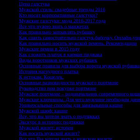
3
Цена галстука
4
Мужской стиль: свадебные тренды 2016
5
Кто носит корпоративные галстуки?
6
Мужские галстуки: мода 2016-2017 года
7
Все что нужно знать о манжетах
8
Как правильно заправлять рубашку
9
Как сшить самостоятельно галстук-бабочку. Онлайн-ур
10
Как правильно носить мужской ремень. Рекомендации
11
Мужские ремни в 2015 году
12
Как сложить платок в карман пиджака
13
Виды воротников мужских рубашек
14
Основные правила для выбора ворота мужской рубашк
15
История нагрудного платка
16
К истокам. Кошелек.
17
Основные разновидности мужского портмоне
18
Руководство при покупке портмоне
19
Мужское портмоне – родоначальник современного кош
20
Мужские ключницы. Для чего мужчине необходим данн
21
Универсальные способы для завязывания кашне
22
Мужской шарф: кашне
23
Все, что вы хотели знать о подтяжках
24
Экскурс в историю: подтяжки
25
Мужской жилет: история
26
Как носить мужской жилет?
27
Все что Вы хотели знать о мужском жилете