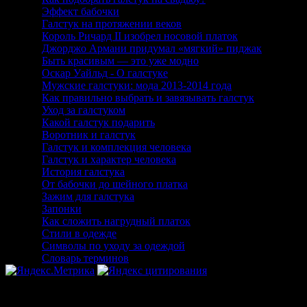
53
Эффект бабочки
54
Галстук на протяжении веков
55
Король Ричард II изобрел носовой платок
56
Джорджо Армани придумал «мягкий» пиджак
57
Быть красивым — это уже модно
58
Оскар Уайльд - О галстуке
59
Мужские галстуки: мода 2013-2014 года
60
Как правильно выбрать и завязывать галстук
61
Уход за галстуком
62
Какой галстук подарить
63
Воротник и галстук
64
Галстук и комплекция человека
65
Галстук и характер человека
66
История галстука
67
От бабочки до шейного платка
68
Зажим для галстука
69
Запонки
70
Как сложить нагрудный платок
71
Стили в одежде
72
Символы по уходу за одеждой
73
Словарь терминов