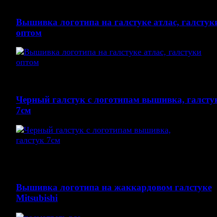
Усинска
Вышивка логотипа на галстуке атлас, галстук
оптом
Вышивка на красном галстуке атлас, галстуки оптом
Черный галстук с логотипам вышивка, галсту
7см
галстуки. жаккардовый галстук с логотипам купить
дорого и не дорого
Вышивка логотипа на жаккардовом галстуке
Mitsubishi