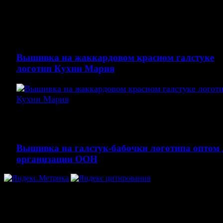
Вышивка на галстуке логотипа белыми нитками
Вышивка логотипа: IT-КЛАСС МАОУ СОШЗ УИОП 
Усинска
Вышивка на жаккардовом красном галстуке
логотип Кухни Мария
Вышивка логотипа на жаккардовом белыми нитками
Вышивка на галстуке логотип кухни Мария
Вышивка на галстук-бабочки логотипа оптом 
организации ООН
© Галстуки, бабочки и