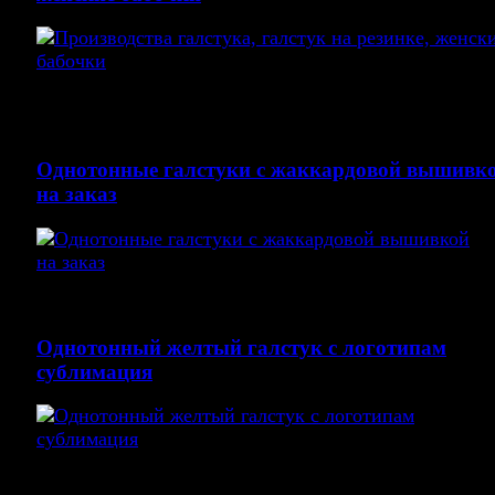
Всегда в наличии галстуки, галстук-бабочки. галстук
логотипом
Однотонные галстуки с жаккардовой вышивк
на заказ
Всегда в наличие однотонный галстуки 5 см атлас
Однотонный желтый галстук с логотипам
сублимация
галстуки. однотонные галстуки купить не дорого мо