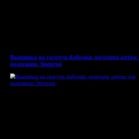
Вышивка логотипа на галстук бабочки для компании
Энергия.
Выполненные работы: Создание логотипа, пошив
бабочек, создание программы для вышивального
оборудование.
Вышивка на галстук-бабочки логотипа оптом 
компании Энергия
Вышивка логотипа на красной галстук-бабочке для
компании Энергия.
Выполненные работы: Создание логотипа, пошив
бабочек, создание программы для вышивального
оборудование.