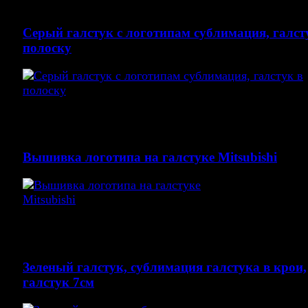
у нас
Серый галстук с логотипам сублимация, галст
полоску
галстуки. галстуки в полоску купить не дорого можн
нас
Вышивка логотипа на галстуке Mitsubishi
Вышивка на черном галстуке жаккард - mitsubishi-mo
надеждно
Зеленый галстук, сублимация галстука в крои,
галстук 7см