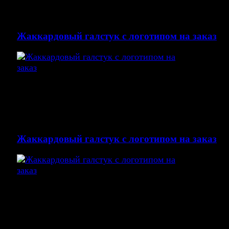
нитками.
Вышивка на галстук бабочке логотип кухни Мария
Жаккардовый галстук с логотипом на заказ
Жаккардовые галстуки с логотипом пользуется бол
популярностью. Основной принцип изделия в том,
что логотип вплетается в структуру ткани галстука 
вашему дизайну.
Жаккардовый галстук с логотипом на заказ
Жаккардовые галстуки с логотипом пользуется бол
популярностью. Основной принцип изделия в том,
что логотип вплетается в структуру ткани галстука 
вашему дизайну.