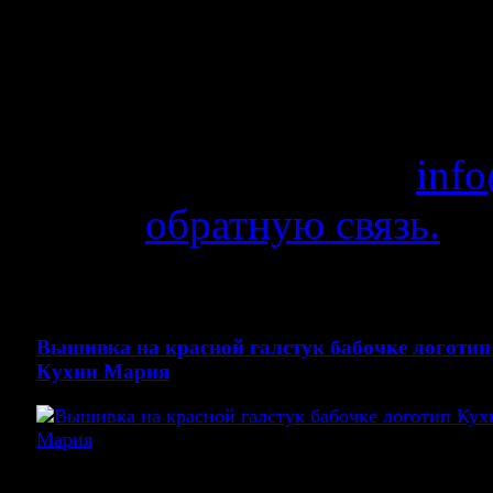
ответим на все Ваши во
готовых изделиях и в кро
Высылайте Ваши параме
электронной почет:
info
через
обратную связь.
, и мы с радостью рассч
Вышивка на красной галстук бабочке логотип
Кухни Мария
Вышивка логотипа на лепестке бабочки белыми