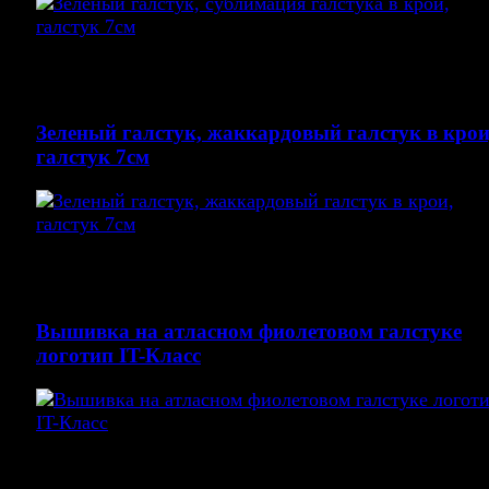
галстуки. алстук с логотипам на заказ. купить галсту
сублимация в крои на заказ
Зеленый галстук, жаккардовый галстук в крои
галстук 7см
Галстуки. Жаккардовый галстуки из Китая на заказ,
галстуки оптом
Вышивка на атласном фиолетовом галстуке
логотип IT-Класс
Вышивка логотипа на атласном галстуке 5 см цвет
фиолетовый