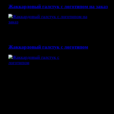
Жаккардовый галстук с логотипом на заказ
Жаккардовые галстуки с логотипом пользуется бол
популярностью. Основной принцип изделия в том, ч
Жаккардовый галстук с логотипом
Жаккардовые галстуки с логотипом пользуется бол
популярностью. Основной принцип изделия в том, ч
логотип вплетается в структуру ткани галстука по
вашему дизайну. Такие галстуки с логотипом
изготавливаются исключительно тканым методом. Э
методом и называют жаккардовым плетениям.
Принимаем заказ на пошив галстуков методом
жаккардового плетения.