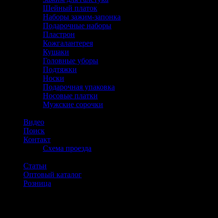
Шейный платок
Наборы зажим-запонка
Подарочные наборы
Пластрон
Кожгалантерея
Кушаки
Головные уборы
Подтяжки
Носки
Подарочная упаковка
Носовые платки
Мужские сорочки
Видео
Поиск
Контакт
Схема проезда
Статьи
Оптовый каталог
Розница
Тел: +7 (499) 409-91-41.
Вход только для зарегистрированных оптовых клиентов