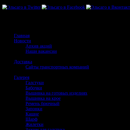
Мужские галстуки оптом
Главная
Новости
Архив акций
Наши вакансии
Доставка
Сайты транспортных компаний
Галерея
Галстуки
Бабочки
Вышивка на готовых изделиях
Вышивка на крое
Ремень брючный
Запонки
Кашне
Шарф
Жилетки
Зажим для галстука